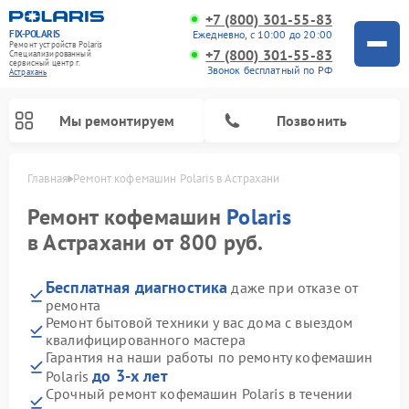
+7 (800) 301-55-83
FIX-POLARIS
Ежедневно, с 10:00 до 20:00
Ремонт устройств Polaris
+7 (800) 301-55-83
Специализированный
cервисный центр г.
Звонок бесплатный по РФ
Астрахань
Мы ремонтируем
Позвонить
Главная
Ремонт кофемашин Polaris в Астрахани
Ремонт кофемашин
Polaris
в Астрахани от 800 руб.
Бесплатная диагностика
даже при отказе от
ремонта
Ремонт бытовой техники у вас дома с выездом
квалифицированного мастера
Гарантия на наши работы по ремонту кофемашин
Ремонт вертикальных пылесосов Polaris
Ремонт водонагревателей Polaris
Ремонт роботов-пылесосов Polaris
Ремонт микроволновых печей Polaris
Ремонт увлажнителей воздуха Polaris
Ремонт планетарных миксеров Polaris
до 3-х лет
Polaris
Срочный ремонт кофемашин Polaris в течении