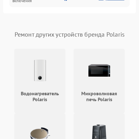
включения
Запах гари при работе
1800 ₽
Подробнее →
Постоянные сбои в работе
1500 ₽
Подробнее →
Ремонт других устройств бренда Polaris
Водонагреватель
Микроволновая
Polaris
печь Polaris