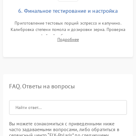
6. Финальное тестирование и настройка
Приготовление тестовых порций эспрессо и капучино.
Калибровка степени помола и дозировки зерна. Проверка
плотности кофейной таблетки, температуры напитка и
Подробнее
качества молочной пены. Контроль отсутствия посторонних
шумов и протечек.
FAQ. Ответы на вопросы
Вы можете ознакомиться с приведенными ниже
часто задаваемыми вопросами, либо обратиться в
сервисный центр “FIX-Polaris” по следующему