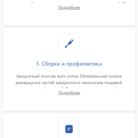
жерновов. Установка новых силиконовых уплотнителей (O-
Подробнее
ring) и тефлоновых трубок для надежного устранения
протечек.
5. Сборка и профилактика
Аккуратный монтаж всех узлов. Обязательная смазка
движущихся частей заварочного механизма пищевой
силиконовой смазкой. Проведение программной
Подробнее
декальцинации и очистки системы от кофейных масел.
Надежная фиксация всех соединений.