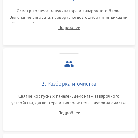
Осмотр корпуса, капучинатора и заварочного блока.
Включение аппарата, проверка кодов ошибок и индикации.
Оценка работы помпы, термоблока и кофемолки на слух.
Подробнее
Измерение температуры и давления воды для выявления
локализации поломки.
2. Разборка и очистка
Снятие корпусных панелей, демонтаж заварочного
устройства, диспенсера и гидросистемы. Глубокая очистка
внутренних узлов от кофейных масел, жмыха и накипи.
Подробнее
Промывка дренажных каналов и фильтров с использованием
специализированной химии.