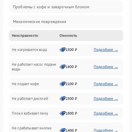
Проблемы с кофе и заварочным блоком
Механические повреждения
Неисправности
Стоимость
Прочие неисправности
Не нагревается вода
1500 ₽
Подробнее →
Включение и работа
Не работает насос подачи
Проблемы с водой
1800 ₽
Подробнее →
воды
Проблемы с капучинатором и паром
Не подает кофе
2100 ₽
Подробнее →
Управление и электроника
Не работает дисплей
2500 ₽
Подробнее →
Программное обеспечение
Плохо взбивает пену
1800 ₽
Подробнее →
Не срабатывает кнопка
1400 ₽
Подробнее →