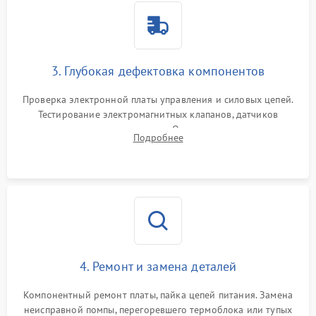
3. Глубокая дефектовка компонентов
Проверка электронной платы управления и силовых цепей.
Тестирование электромагнитных клапанов, датчиков
температуры и расходомера. Оценка степени износа
Подробнее
жерновов кофемолки, уплотнительных колец гидросистемы
и шестерней редуктора.
4. Ремонт и замена деталей
Компонентный ремонт платы, пайка цепей питания. Замена
неисправной помпы, перегоревшего термоблока или тупых