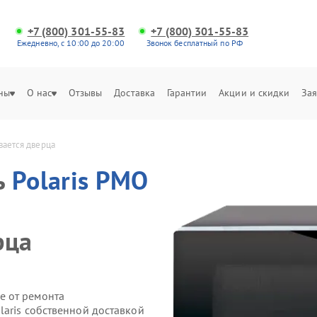
+7 (800) 301-55-83
+7 (800) 301-55-83
Ежедневно, с 10:00 до 20:00
Звонок бесплатный по РФ
ны
О нас
Отзывы
Доставка
Гарантии
Акции и скидки
Зая
вается дверца
ь
Polaris PMO
рца
е от ремонта
laris собственной доставкой