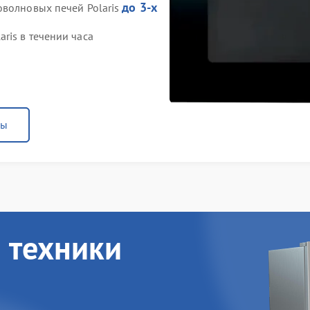
до 3-х
оволновых печей Polaris
ris в течении часа
ны
 техники