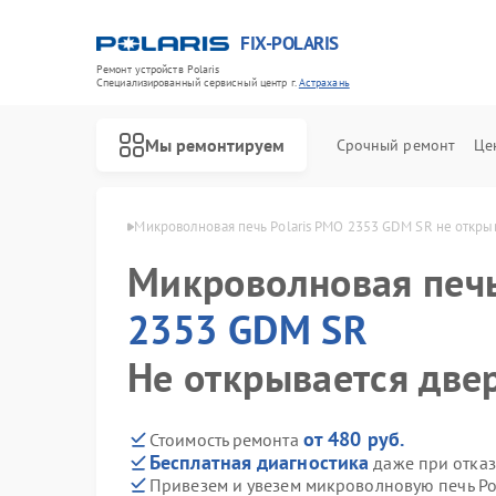
FIX-POLARIS
Ремонт устройств Polaris
Специализированный cервисный центр г.
Астрахань
Мы ремонтируем
Срочный ремонт
Це
 GDM SR в Астрахани
Микроволновая печь Polaris PMO 2353 GDM SR не откры
Микроволновая печ
2353 GDM SR
Не открывается две
от 480 руб.
Стоимость ремонта
Бесплатная диагностика
даже при отказ
Привезем и увезем микроволновую печь Po
Ремонт водонагревателей Polaris
Ремонт роботов-пылесосов Polaris
Ремонт увлажнителей воздуха Polaris
Ремонт вертикальных пылесосов Polaris
Ремонт планетарных миксеров Polaris