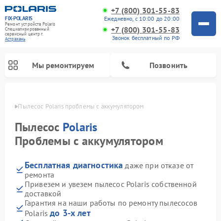
+7 (800) 301-55-83
FIX-POLARIS
Ежедневно, с 10:00 до 20:00
Ремонт устройств Polaris
+7 (800) 301-55-83
Специализированный
cервисный центр г.
Звонок бесплатный по РФ
Астрахань
Мы ремонтируем
Позвонить
ахани
Пылесос Polaris проблемы с аккумулятором
Пылесос
Polaris
Проблемы с аккумулятором
Бесплатная диагностика
даже при отказе от
ремонта
Привезем и увезем пылесос Polaris собственной
доставкой
Ремонт водонагревателей Polaris
Ремонт микроволновых печей Polaris
Ремонт увлажнителей воздуха Polaris
Ремонт вертикальных пылесосов Polaris
Ремонт роботов-пылесосов Polaris
Ремонт планетарных миксеров Polaris
Гарантия на наши работы по ремонту пылесосов
до 3-х лет
Polaris